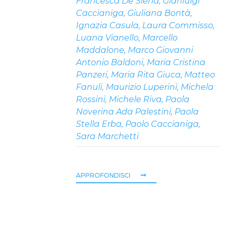
Francesca De Siena
,
Gianluigi
Caccianiga
,
Giuliana Bontà
,
Ignazia Casula
,
Laura Commisso
,
Luana Vianello
,
Marcello
Maddalone
,
Marco Giovanni
Antonio Baldoni
,
Maria Cristina
Panzeri
,
Maria Rita Giuca
,
Matteo
Fanuli
,
Maurizio Luperini
,
Michela
Rossini
,
Michele Riva
,
Paola
Noverina Ada Palestini
,
Paola
Stella Erba
,
Paolo Caccianiga
,
Sara Marchetti
APPROFONDISCI