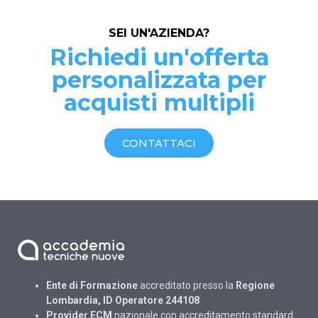
SEI UN'AZIENDA?
Richiedi un'offerta
personalizzata per
acquisti multipli
CONTATTACI
Ente di Formazione
accreditato presso la
Regione
Lombardia, ID Operatore 244108
Provider ECM
nazionale con accreditamento standard