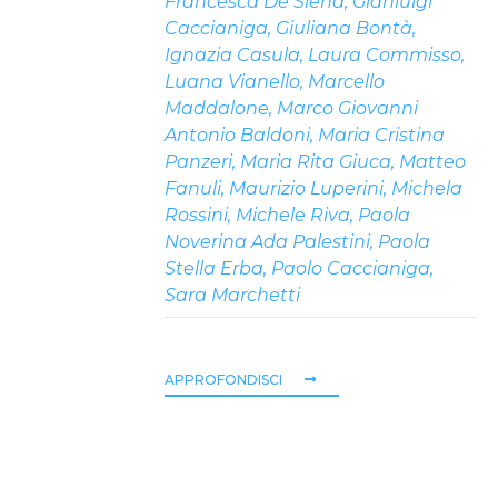
Francesca De Siena
,
Gianluigi
Caccianiga
,
Giuliana Bontà
,
Ignazia Casula
,
Laura Commisso
,
Luana Vianello
,
Marcello
Maddalone
,
Marco Giovanni
Antonio Baldoni
,
Maria Cristina
Panzeri
,
Maria Rita Giuca
,
Matteo
Fanuli
,
Maurizio Luperini
,
Michela
Rossini
,
Michele Riva
,
Paola
Noverina Ada Palestini
,
Paola
Stella Erba
,
Paolo Caccianiga
,
Sara Marchetti
APPROFONDISCI