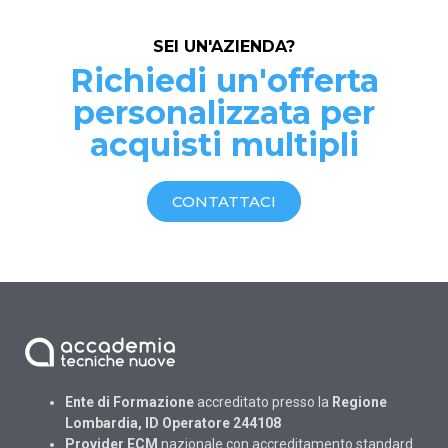
SEI UN'AZIENDA?
Richiedi un'offerta
personalizzata per
acquisti multipli
CONTATTACI
Ente di Formazione
accreditato presso la
Regione
Lombardia, ID Operatore 244108
Provider ECM
nazionale con accreditamento standard