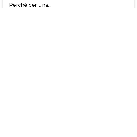
Perché per una…
LEGGI DI PIÙ
Salute e benessere