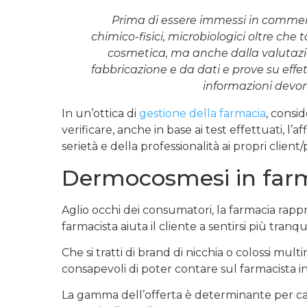
Prima di essere immessi in commerci
chimico-fisici, microbiologici oltre che 
cosmetica, ma anche dalla valutazio
fabbricazione e da dati e prove su effe
informazioni devon
In un’ottica di
gestione della farmacia
, consi
verificare, anche in base ai test effettuati, l
serietà e della professionalità ai propri client/
Dermocosmesi in farm
Aglio occhi dei consumatori, la farmacia rappres
farmacista aiuta il cliente a sentirsi più tranq
Che si tratti di brand di nicchia o colossi mul
consapevoli di poter contare sul farmacista in
La gamma dell’offerta è determinante per carat