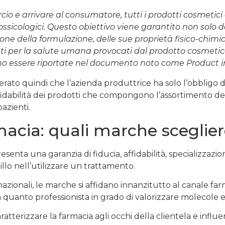
o e arrivare al consumatore, tutti i prodotti cosmetici 
tossicologici. Questo obiettivo viene garantito non solo d
ne della formulazione, delle sue proprietà fisico-chimi
tti per la salute umana provocati dal prodotto cosmetico 
o essere riportate nel documento noto come Product info
derato quindi che l’azienda produttrice ha solo l’obbligo d
’affidabilità dei prodotti che compongono l’assortimento d
pazienti.
acia: quali marche sceglier
enta una garanzia di fiducia, affidabilità, specializzazione
uillo nell’utilizzare un trattamento.
tinazionali, le marche si affidano innanzitutto al canale fa
 quanto professionista in grado di valorizzare molecole e 
terizzare la farmacia agli occhi della clientela e influe