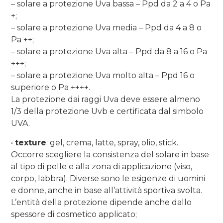
– solare a protezione Uva bassa – Ppd da 2 a 4 o Pa
+;
– solare a protezione Uva media – Ppd da 4 a 8 o
Pa ++;
– solare a protezione Uva alta – Ppd da 8 a 16 o Pa
+++;
– solare a protezione Uva molto alta – Ppd 16 o
superiore o Pa ++++.
La protezione dai raggi Uva deve essere almeno
1/3 della protezione Uvb e certificata dal simbolo
UVA.
•
texture
: gel, crema, latte, spray, olio, stick.
Occorre scegliere la consistenza del solare in base
al tipo di pelle e alla zona di applicazione (viso,
corpo, labbra). Diverse sono le esigenze di uomini
e donne, anche in base all’attività sportiva svolta.
L’entità della protezione dipende anche dallo
spessore di cosmetico applicato;