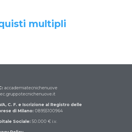
quisti multipli
C:
accademiatecnichenuove
c.gruppotecnichenuove.it
IVA, C. F. e Iscrizione al Registro delle
rese di Milano:
08955100964
itale Sociale:
50.000 € i.v.