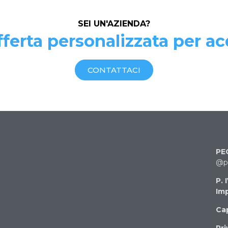
SEI UN'AZIENDA?
ferta personalizzata per ac
CONTATTACI
PE
@pe
P. 
Imp
Cap