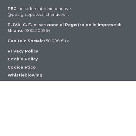
PEC:
accademiatecnichenuove
@pec.gruppotecnichenuove.it
P. IVA, C. F. e Iscrizione al Registro delle Imprese di
Milano:
08955100964
Capitale Sociale:
50.000 € i.v.
Privacy Policy
Cookie Policy
Codice etico
Whistleblowing
Politica della qualità
Condizioni di acquisto e-commerce
tecnichenuove.com
© 2021 Accademia Tecniche Nuove Srl