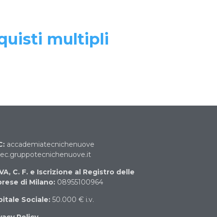
quisti multipli
C:
accademiatecnichenuove
c.gruppotecnichenuove.it
IVA, C. F. e Iscrizione al Registro delle
rese di Milano:
08955100964
itale Sociale:
50.000 € i.v.