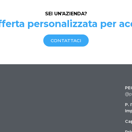
SEI UN'AZIENDA?
ferta personalizzata per ac
CONTATTACI
PE
@pe
P. 
Imp
Cap