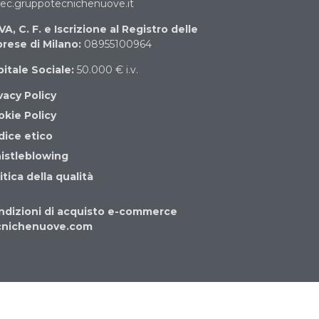
c.gruppotecnichenuove.it
IVA, C. F. e Iscrizione al Registro delle
rese di Milano:
08955100964
itale Sociale:
50.000 € i.v.
vacy Policy
kie Policy
dice etico
istleblowing
itica della qualità
ndizioni di acquisto e-commerce
cnichenuove.com