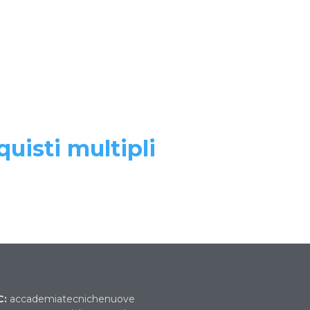
quisti multipli
C:
accademiatecnichenuove