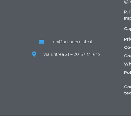
@pe
P. 
Imp
Cap
Pri
info@accademiatn.it
Coo
Via Eritrea 21 – 20157 Milano
Co
Wh
Pol
Co
te