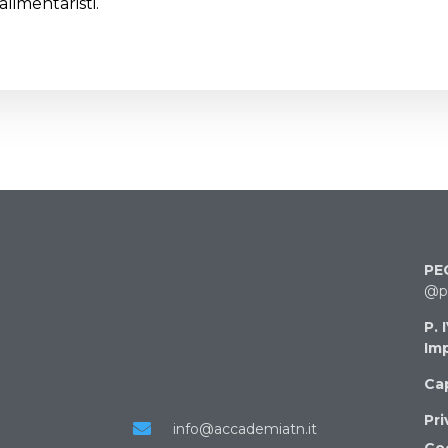
limentaristi.
PE
@pe
P. 
Imp
Cap
Pri
info@accademiatn.it