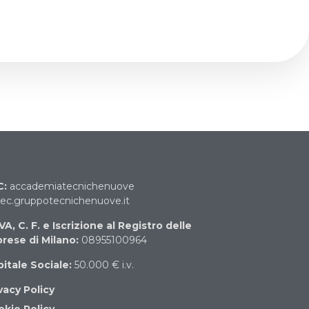
C:
accademiatecnichenuove
c.gruppotecnichenuove.it
IVA, C. F. e Iscrizione al Registro delle
rese di Milano:
08955100964
itale Sociale:
50.000 € i.v.
vacy Policy