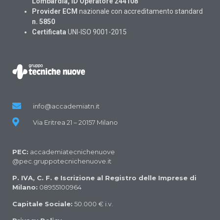
Lombardia, ID Operatore 244108
Provider ECM
nazionale con accreditamento standard
n. 5850
Certificata
UNI-ISO 9001-2015
info@accademiatn.it
Via Eritrea 21 – 20157 Milano
PEC:
accademiatecnichenuove
@pec.gruppotecnichenuove.it
P. IVA, C. F. e Iscrizione al Registro delle Imprese di
Milano:
08955100964
Capitale Sociale:
50.000 € i.v.