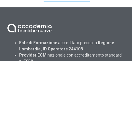
Ente di Formazione
accreditato presso la
Regione
Lombardia, ID Operatore 244108
Provider ECM
nazionale con accreditamento standard
n. 5850
Certificata
UNI-ISO 9001-2015
info@accademiatn.it
Via Eritrea 21 – 20157 Milano