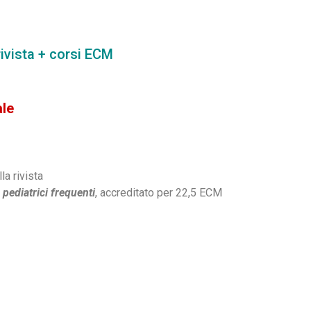
rivista + corsi ECM
ale
lla rivista
pediatrici frequenti
, accreditato per 22,5 ECM