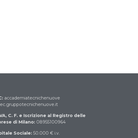
C:
accademiatecnichenuove
c.gruppotecnichenuove.it
IVA, C. F. e Iscrizione al Registro delle
rese di Milano:
08955100964
itale Sociale:
50.000 € i.v.