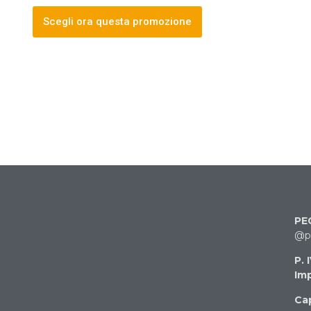
Scegli ora questa promozione
PE
@pe
P. 
Imp
Cap