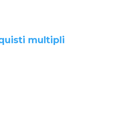
quisti multipli
C:
accademiatecnichenuove
c.gruppotecnichenuove.it
IVA, C. F. e Iscrizione al Registro delle
rese di Milano:
08955100964