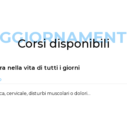
GGIORNAMEN
Corsi disponibili
a nella vita di tutti i giorni
o
ica, cervicale, disturbi muscolari o dolori…