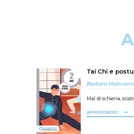
A
Tai Chi e postur
Barbara Malinvern
Mal di schiena, sciat
APPROFONDISCI