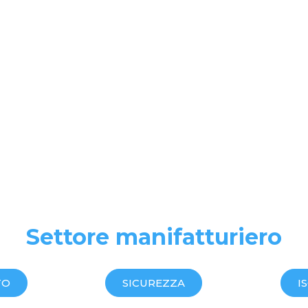
Settore manifatturiero
TO
SICUREZZA
I