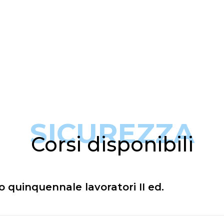
SICUREZZA
Corsi disponibili
quinquennale lavoratori II ed.